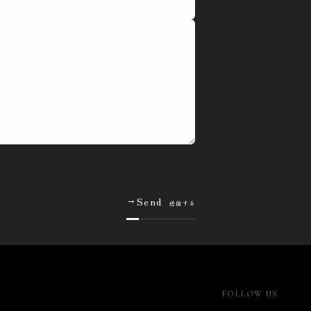
→
Send
送信する
FOLLOW US