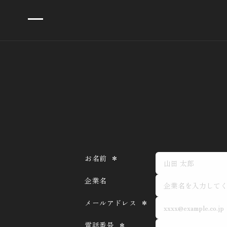
コンテ
ンツに
進む
お
お名前
＊
問
企業名
い
メールアドレス
＊
合
わ
電話番号
＊